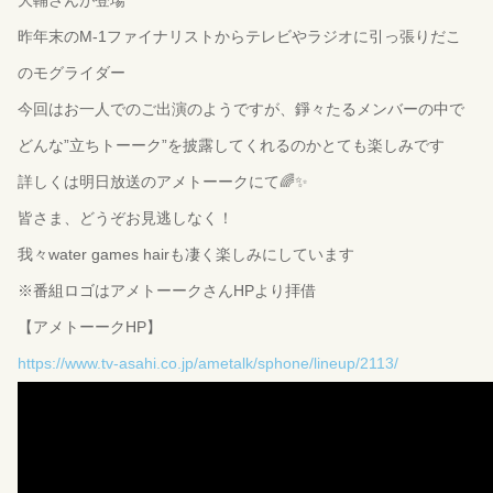
昨年末のM-1ファイナリストからテレビやラジオに引っ張りだこ
のモグライダー
今回はお一人でのご出演のようですが、錚々たるメンバーの中で
どんな”立ちトーーク”を披露してくれるのかとても楽しみです
詳しくは明日放送のアメトーークにて🌈✨
皆さま、どうぞお見逃しなく！
我々water games hairも凄く楽しみにしています
※番組ロゴはアメトーークさんHPより拝借
【アメトーークHP】
https://www.tv-asahi.co.jp/ametalk/sphone/lineup/2113/