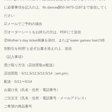
に必要事項を記入の上、flo.dance📠03-3475-1187まで送信してく
ださい
☑︎メールでご予約の場合
①オーダーシートをお持ちの方は、PDFにて送信
②Mother’s day ticket画像を添付、または”water games hairの特
別割引を利用”と必ずお書き添えの上、送信
《記入事項》
受け取り方法（店頭受取or配送）
店頭受取・5/11,5/12,5/13,5/14（am,pm）
配送・5/11〜5/14
お届け先（氏名・住所・電話番号）
ご注文主（氏名・住所・電話番号・メールアドレス）
ご希望の商品番号