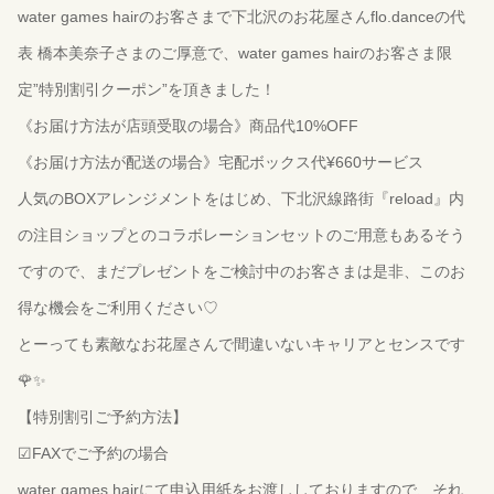
water games hairのお客さまで下北沢のお花屋さんflo.danceの代
表 橋本美奈子さまのご厚意で、water games hairのお客さま限
定”特別割引クーポン”を頂きました！
《お届け方法が店頭受取の場合》商品代10%OFF
《お届け方法が配送の場合》宅配ボックス代¥660サービス
人気のBOXアレンジメントをはじめ、下北沢線路街『reload』内
の注目ショップとのコラボレーションセットのご用意もあるそう
ですので、まだプレゼントをご検討中のお客さまは是非、このお
得な機会をご利用ください♡
とーっても素敵なお花屋さんで間違いないキャリアとセンスです
🌹✨
【特別割引ご予約方法】
☑︎FAXでご予約の場合
water games hairにて申込用紙をお渡ししておりますので、それ