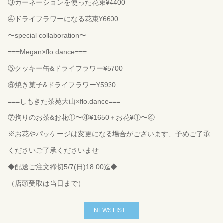
③カーネーションを使った花束¥4400
④ドライフラワーになる花束¥6600
〜special collaboration〜
===Megan×flo.dance===
⑤クッキー缶&ドライフラワー¥5700
⑥焼き菓子&ドライフラワー¥5930
===しもきた茶苑大山×flo.dance===
⑦拘りのお茶&お花①〜④¥1650＋お花¥①〜④
※お花やパッケージは変更になる場合がございます、予めご了承
くださいご了承くださいませ
◆配送ご注文締切5/7(日)18:00迄◆
（店頭受取は当日まで）
NEWS LIST