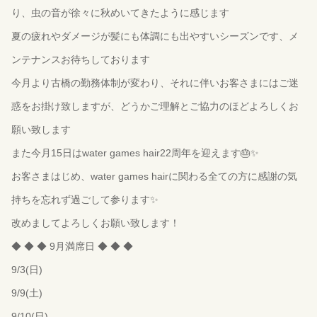
り、虫の音が徐々に秋めいてきたように感じます
夏の疲れやダメージが髪にも体調にも出やすいシーズンです、メ
ンテナンスお待ちしております
今月より古橋の勤務体制が変わり、それに伴いお客さまにはご迷
惑をお掛け致しますが、どうかご理解とご協力のほどよろしくお
願い致します
また今月15日はwater games hair22周年を迎えます🎂✨
お客さまはじめ、water games hairに関わる全ての方に感謝の気
持ちを忘れず過ごして参ります✨
改めましてよろしくお願い致します！
◆ ◆ ◆ 9月満席日 ◆ ◆ ◆
9/3(日)
9/9(土)
9/10(日)