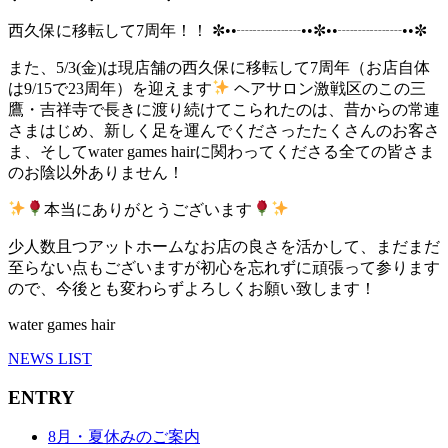
西久保に移転して7周年！！ ✼••┈┈┈┈••✼••┈┈┈┈••✼
また、5/3(金)は現店舗の西久保に移転して7周年（お店自体
は9/15で23周年）を迎えます
ヘアサロン激戦区のこの三
鷹・吉祥寺で長きに渡り続けてこられたのは、昔からの常連
さまはじめ、新しく足を運んでくださったたくさんのお客さ
ま、そしてwater games hairに関わってくださる全ての皆さま
のお陰以外ありません！
本当にありがとうございます
少人数且つアットホームなお店の良さを活かして、まだまだ
至らない点もございますが初心を忘れずに頑張って参ります
ので、今後とも変わらずよろしくお願い致します！
water games hair
NEWS LIST
ENTRY
8月・夏休みのご案内